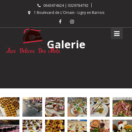
Skip
0643474624 | 0329784792
to
1 Boulevard de L'Ornain - Ligny en Barrois
content
Galerie